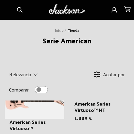
Ir
Iniciar
Carrito
directamente
sesión
al contenido
Inicio
Tienda
C
Serie American
o
l
e
c
Relevancia
Acotar por
c
i
Comparar
ó
American Series
n
Virtuoso™ HT
:
1.889 €
American Series
Virtuoso™